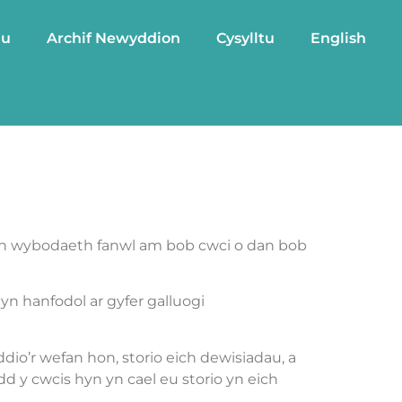
au
Archif Newyddion
Cysylltu
English
wch wybodaeth fanwl am bob cwci o dan bob
 yn hanfodol ar gyfer galluogi
io’r wefan hon, storio eich dewisiadau, a
d y cwcis hyn yn cael eu storio yn eich