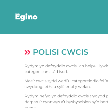
POLISI CWCIS
Rydym yn defnyddio cwcis i’ch helpu i lyw
categori caniatâd isod.
Mae’r cwcis sydd wedi’u categoreiddio fel ‘A
swyddogaethau sylfaenol y wefan.
Rydym hefyd yn defnyddio cwcis trydydd par
darparu’r cynnwys a’r hysbysebion sy’n bert
porwr.