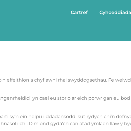
Cartref
Cyhoeddiad
io’n effeithlon a chyflawni rhai swyddogaethau. Fe wel
ngenrheidiol’ yn cael eu storio ar eich porwr gan eu bod
ti sy’n ein helpu i ddadansoddi sut rydych chi’n defnydd
hnasol i chi. Dim ond gyda’ch caniatâd ymlaen llaw y byd