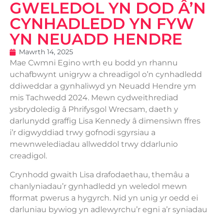
GWELEDOL YN DOD Â’N
CYNHADLEDD YN FYW
YN NEUADD HENDRE
Mawrth 14, 2025
Mae Cwmni Egino wrth eu bodd yn rhannu
uchafbwynt unigryw a chreadigol o’n cynhadledd
ddiweddar a gynhaliwyd yn Neuadd Hendre ym
mis Tachwedd 2024. Mewn cydweithrediad
ysbrydoledig â Phrifysgol Wrecsam, daeth y
darlunydd graffig Lisa Kennedy â dimensiwn ffres
i’r digwyddiad trwy gofnodi sgyrsiau a
mewnwelediadau allweddol trwy ddarlunio
creadigol.
Crynhodd gwaith Lisa drafodaethau, themâu a
chanlyniadau’r gynhadledd yn weledol mewn
fformat pwerus a hygyrch. Nid yn unig yr oedd ei
darluniau bywiog yn adlewyrchu’r egni a’r syniadau