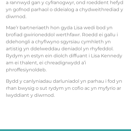
a rannwyd gan y cyfranogwyr, ond roeddent hefyd
yn gofnod parhaol o ddeialog a chydweithrediad y
diwrnod.
Mae’r bartneriaeth hon gyda Lisa wedi bod yn
brofiad gwirioneddol werthfawr. Roedd ei gallu i
ddehongli a chyflwyno sgyrsiau cymhleth yn
artistig yn ddelweddau deniadol yn rhyfeddol.
Rydym yn estyn ein diolch diffuant i Lisa Kennedy
am ei thalent, ei chreadigrwydd a’i
phroffesiynoldeb.
Bydd y canlyniadau darluniadol yn parhau i fod yn
rhan bwysig o sut rydym yn cofio ac yn myfyrio ar
lwyddiant y diwrnod.